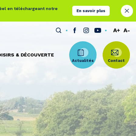
réel en téléchargeant notre
En savoir plus
A+
A-
OISIRS & DÉCOUVERTE
Actualités
Contact