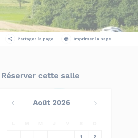
Partager la page
Imprimer la page
Réserver cette salle
Août
L
M
M
J
V
S
D
27
28
29
30
31
1
2