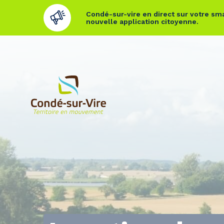
Condé-sur-vire en direct sur votre sma
nouvelle application citoyenne.
Cookies management panel