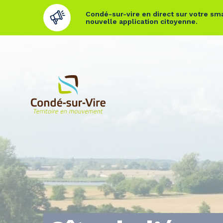
Condé-sur-vire en direct sur votre sma
nouvelle application citoyenne.
Cookies management panel