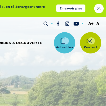
réel en téléchargeant notre
En savoir plus
A+
A-
OISIRS & DÉCOUVERTE
Actualités
Contact