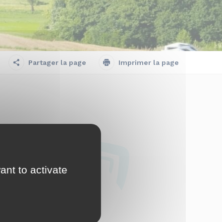
Partager la page
Imprimer la page
 réservé un studio
on. La vue est
repartir dans vos
ant to activate