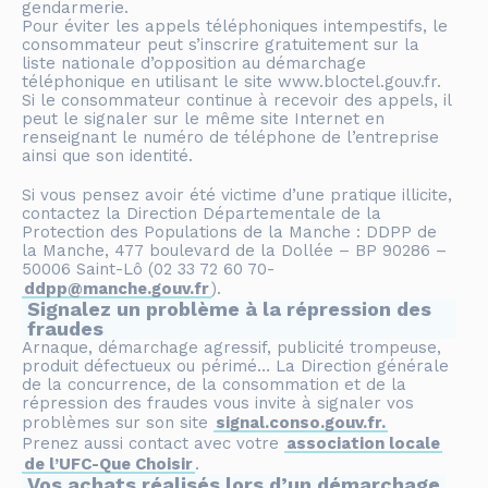
gendarmerie.
Pour éviter les appels téléphoniques intempestifs, le
consommateur peut s’inscrire gratuitement sur la
liste nationale d’opposition au démarchage
téléphonique en utilisant le site www.bloctel.gouv.fr.
Si le consommateur continue à recevoir des appels, il
peut le signaler sur le même site Internet en
renseignant le numéro de téléphone de l’entreprise
ainsi que son identité.
Si vous pensez avoir été victime d’une pratique illicite,
contactez la Direction Départementale de la
Protection des Populations de la Manche : DDPP de
la Manche, 477 boulevard de la Dollée – BP 90286 –
50006 Saint-Lô (02 33 72 60 70-
ddpp@manche.gouv.fr
).
Signalez un problème à la répression des
fraudes
Arnaque, démarchage agressif, publicité trompeuse,
produit défectueux ou périmé… La Direction générale
de la concurrence, de la consommation et de la
répression des fraudes vous invite à signaler vos
problèmes sur son site
signal.conso.gouv.fr.
Prenez aussi contact avec votre
association locale
de l’UFC-Que Choisir
.
Vos achats réalisés lors d’un démarchage