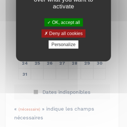
activate
L
M
M
J
V
S
D
27
28
29
30
31
1
2
OK, accept all
3
4
5
6
7
8
9
Deny all cookies
10
11
12
13
14
15
16
Personalize
17
18
19
20
21
22
23
24
25
26
27
28
29
30
31
1
2
3
4
5
6
Dates indisponibles
«
» indique les champs
(nécessaire)
nécessaires