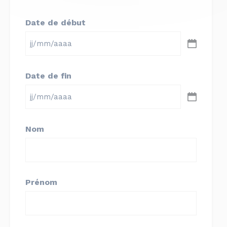
Date de début
JJ
slash
Date de fin
MM
slash
JJ
AAAA
slash
Nom
MM
slash
AAAA
Prénom