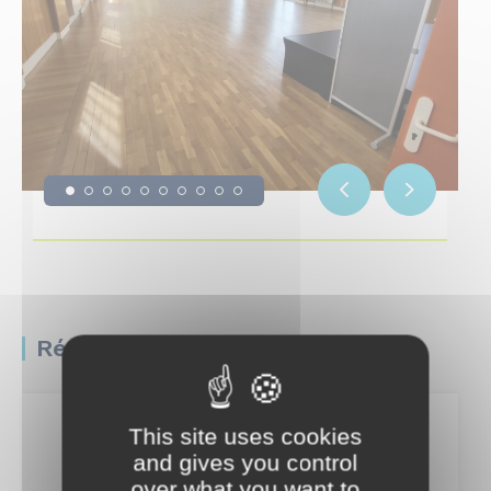
Réserver cette salle
This site uses cookies
Août
and gives you control
over what you want to