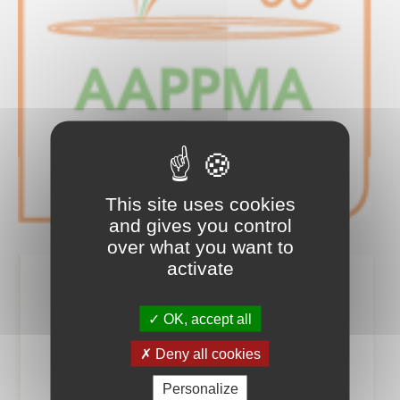
This site uses cookies
and gives you control
over what you want to
activate
AAPPMA Les pêcheurs de
Condé-sur-Vire
OK, accept all
Deny all cookies
Président :
Guillaume BELLENGER
La Chaire au Diable 50750 SOULLES
Personalize