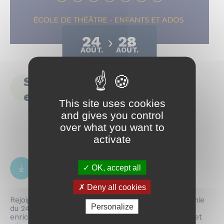
24
28
AOÛT.
AOÛT.
Stage de théâtre pour
enfants
This site uses cookies
and gives you control
over what you want to
activate
OK, accept all
Télécharger le dépliant
pdf
141.91 Ko
Deny all cookies
Rejoignez le stage de théâtre de la P’tite Compagnie
Personalize
du 24 au 28 août ! Une expérience artistique
enrichissante : pratique théâtrale, impro, écriture et