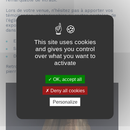
remarquable de vitraux.
Lors de votre venue, n’hésitez pas à apporter vos
témoignages, photographies ou cartes postales, de
l’église et du bourg, en vue d’une plus grande
exposition qui sera présentée de manière pérenne
dans l’église.
This site uses cookies
Eglise de Troisgots | Entrée libre
and gives you control
Samedi 18 mai et dimanche 19 mai
over what you want to
De 20h30 à 23h
activate
Retrouvez toute la programmation sur
pierresenlumieres.fr
OK, accept all
Deny all cookies
Personalize