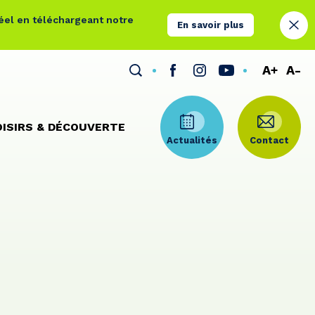
réel en téléchargeant notre
En savoir plus
A+
A-
OISIRS & DÉCOUVERTE
Actualités
Contact