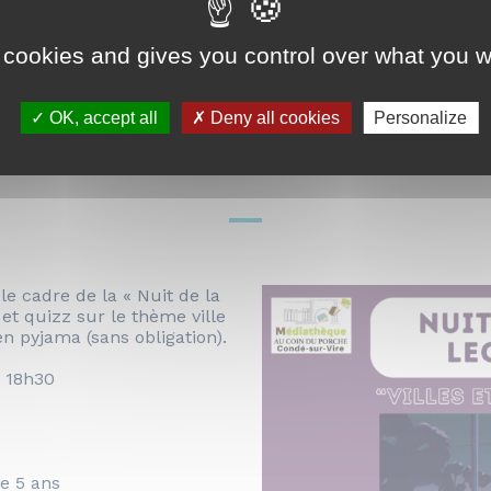
JAN.
 cookies and gives you control over what you w
de la lecture] Soirée py
OK, accept all
Deny all cookies
Personalize
le cadre de la « Nuit de la
et quizz sur le thème ville
 pyjama (sans obligation).
à 18h30
de 5 ans