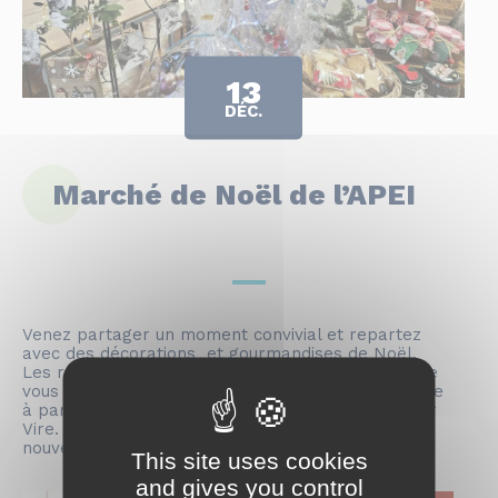
13
DÉC.
Marché de Noël de l’APEI
Venez partager un moment convivial et repartez
avec des décorations et gourmandises de Noël.
Les résidents du Centre Habitat de Condé-sur-Vire
vous donnent rendez-vous le vendredi 13 décembre
à partir de 14h30 au centre d’habitat de Condé sur
Vire. Les bénéfices permettront de proposer de
nouvelles activités aux bénéficiaires.
This site uses cookies
and gives you control