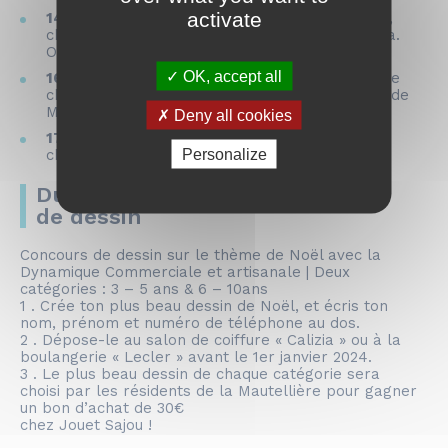
activate
14h30 | Spectacle de magie
avec David Marks,
champion de France de Magie | Salle de cinéma.
Ouverture des portes à 14h | Durée 1h30.
OK, accept all
16h | Défilé du Père Noël et de ses lutins
sur le
char décoré par les CME au son de la fanfare de
Moyon.
Deny all cookies
17h | Goûter
pour petits et grands : crêpes,
Personalize
chocolat chaud…
Du 9 au 31 décembre : Concours
de dessin
Concours de dessin sur le thème de Noël avec la
Dynamique Commerciale et artisanale | Deux
catégories : 3 – 5 ans & 6 – 10ans
1 . Crée ton plus beau dessin de Noël, et écris ton
nom, prénom et numéro de téléphone au dos.
2 . Dépose-le au salon de coiffure « Calizia » ou à la
boulangerie « Lecler » avant le 1er janvier 2024.
3 . Le plus beau dessin de chaque catégorie sera
choisi par les résidents de la Mautellière pour gagner
un bon d’achat de 30€
chez Jouet Sajou !