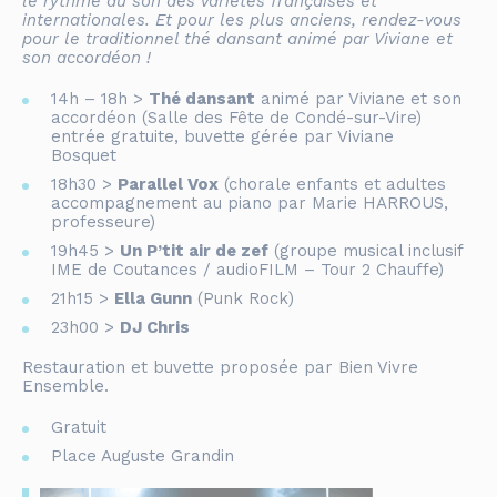
le rythme au son des variétés françaises et
internationales. Et pour les plus anciens, rendez-vous
pour le traditionnel thé dansant animé par Viviane et
son accordéon !
14h – 18h >
Thé dansant
animé par Viviane et son
accordéon (Salle des Fête de Condé-sur-Vire)
entrée gratuite, buvette gérée par Viviane
Bosquet
18h30 >
Parallel Vox
(chorale enfants et adultes
accompagnement au piano par Marie HARROUS,
professeure)
19h45 >
Un P’tit air de zef
(
groupe musical inclusif
IME de Coutances / audioFILM – Tour 2 Chauffe)
21h15 >
Ella Gunn
(Punk Rock)
23h00 >
DJ Chris
Restauration et buvette proposée par Bien Vivre
Ensemble.
Gratuit
Place Auguste Grandin