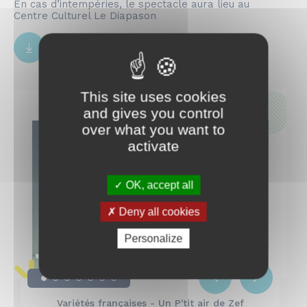
En cas d’intempéries, le spectacle aura lieu au
Centre Culturel Le Diapason
Télécharger le programme
pdf
3.76 Mo
This site uses cookies
and gives you control
Programme détaillé
over what you want to
activate
OK, accept all
Deny all cookies
Personalize
Thé dansant animé par Viviane et son accordéon
Chorale enfants / adultes avec Parallel Vox
Variétés françaises - Un P'tit air de Zef
Punk rock - Ella Gunn
DJ set avec Chris G
Affiche