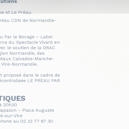
outiens
pe et Le Préau
 Préau CDN de Normandie-
u Par le Bocage – Label
rce du Spectacle Vivant en
vec le soutien de la DRAC
gion Normandie, des
ntaux Calvados-Manche-
de Vire-Normandie.
t proposé dans le cadre de
décentralisée LE PREAU PAR
TIQUES
à 20h30
Diapason – Place Auguste
é-sur-Vire
phone au 02 33 77 87 30