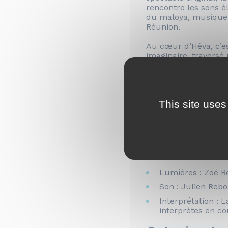
rencontre les sons é
du maloya, musique 
Réunion.
Au cœur d’Héva, c’es
imaginaire, traversé p
narration, la fiction
expérience musicale 
questionne notre lien
nous constitue com
This site uses
Pensé pour être jou
salles de spectacle,
ouvert à toutes et to
Distribution
Lumières : Zoé R
Son : Julien Reb
Interprétation : 
interprètes en co