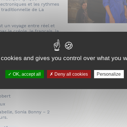
lectroniques et les rythmes
traditionnelle de La
t un voyage entre réel et
ar le créole, le français, la
, les rythmes. Une
et sensible, qui
 à la différence, à ce qui
me être humain.
 cookies and gives you control over what you w
é partout, même hors des
 cet opéra moderne est
us.
OK, accept all
Deny all cookies
Personalize
obert
oux
Labelle, Sonia Bonny – 2
urs.