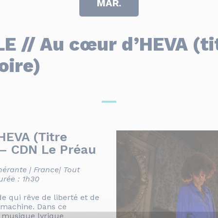
MAR.
 // Au cœur d’HEVA (ti
oire)
HEVA (Titre
 – CDN Le Préau
nérante | France| Tout
urée : 1h30
e qui rêve de liberté et de
 machine. Dans ce
la musique lyrique