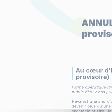
ANNULE
provis
Au cœur d’
provisoire)
Forme opératique iti
public dès 12 ans | D
Héva est une androïd
devenir plus qu’une
spectacle original, 