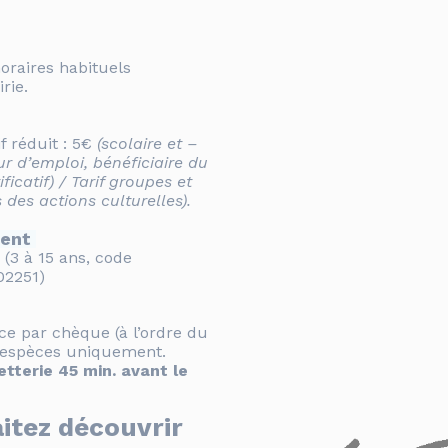
oraires habituels
rie.
if réduit : 5€
(scolaire et –
 d’emploi, bénéficiaire du
ficatif) / Tarif groupes et
s des actions culturelles).
ent
(3 à 15 ans, c
ode
02251)
ce par chèque (à l’ordre du
t espèces uniquement.
etterie 45 min. avant le
itez découvrir