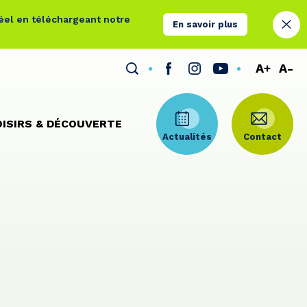
réel en téléchargeant notre
En savoir plus
A+
A-
OISIRS & DÉCOUVERTE
Actualités
Contact