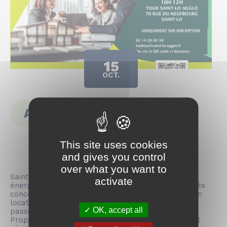
15
OCT.
Atelier Bail Rénov
This site uses cookies
and gives you control
over what you want to
Saint-Lô Agglo s’engage dans la transition
activate
énergétique et accompagne les propriétaires privés
concernés par l’interdiction progressive de mise en
location des logements les plus énergivores ; dit «
OK, accept all
passoires thermiques ».
Propriétaires bailleurs, deux ateliers gratuits « Bail