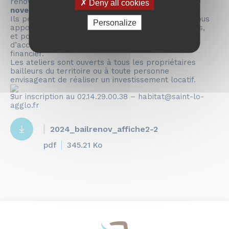
rénov’ », seront mis en place les
15 octobre et 30
Deny all cookies
novembre 2024.
Ils permettront de répondre à vos questions en vous
Personalize
apportant des des informations sur vos obligations,
et pourront vous proposer des solutions
d’accompagnement administratif, technique et
financier.
Les ateliers sont ouverts à tous les propriétaires
bailleurs du territoire ou à toute personne
envisageant de réaliser un investissement locatif.
Sur inscription au 02.14.29.00.38 – habitat@saint-lo-
agglo.fr
2024_bailrenov_affiche2-2
pdf
345.21 Ko