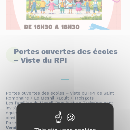
Portes ouvertes des écoles
– Viste du RPI
Portes ouvertes des écoles – Viste du RPI de Saint
Romphaire / Le Mesnil Raoult / Troisgots
Les familles du Mesnil-Raoult et de Troisgots sont
invitées à visiter les écoles et à rencontrer les
équipes (enseignantes et agents du périscolaire)
ainsi que les membre de l’APE (Association des
Parents d’Élèves)
Vendredi 27 mars à partir de 16h30.
This site uses cookies