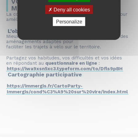
VOTRE AVIS COMPTE POUR LES
MOBILITÉS DE DEMAIN !
Deny all cookies
La commune de Condé-sur-Vire élabore un plan pour
améliorer les déplacements à pied et à vélo.
Personalize
L’objectif ?
Mieux comprendre vos déplacements et imaginer des
aménagements adaptés pour
faciliter les trajets à vélo sur le territoire.
Partagez vos habitudes, vos difficultés et vos idées
en répondant au
questionnaire en ligne
:
https://iwa9xsn5xc3.typeform.com/to/Dfls9pBH
Cartographie participative
https://immergis.fr/CartoParty-
Immergis/cond%C3%A9%20sur%20vire/index.html