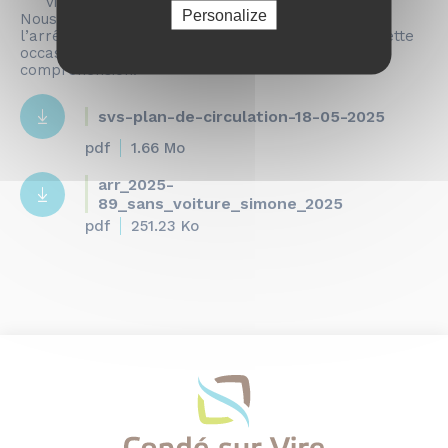
ville de Condé-sur-Vire
Personalize
Nous vous invitons à prendre connaissance de
l’arrêté et du plan de circulation mis en place à cette
occasion (18 mai) et vous remercions de votre
compréhension.
svs-plan-de-circulation-18-05-2025
pdf
1.66 Mo
arr_2025-
89_sans_voiture_simone_2025
pdf
251.23 Ko