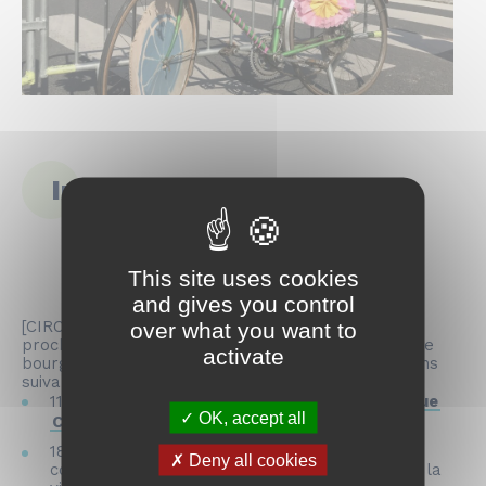
Information Circulation
This site uses cookies
and gives you control
[CIRCULATION PERTURBEES] Les 11 et 18 mai
over what you want to
prochains la circulation et le stationnement dans le
activate
bourg seront perturbés en raison de manifestations
suivantes :
11 mai > Vide grenier organisé par la
Dynamique
OK, accept all
Commerciale & Artisanale Condé-sur-Vire
18 mai >
Sans voiture Simone !
une journée
Deny all cookies
consacrée aux mobilités douces organisée par la