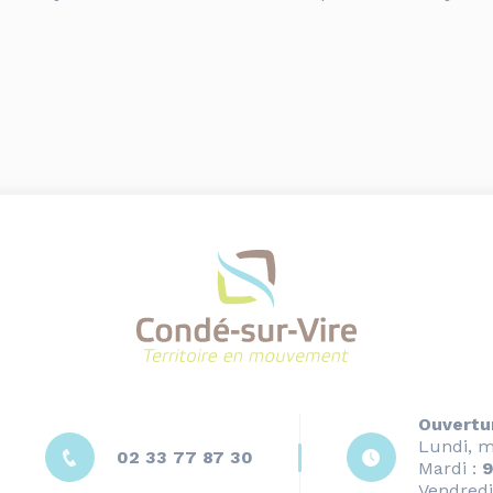
Ouvertu
Lundi, m
02 33 77 87 30
Mardi :
9
Vendredi