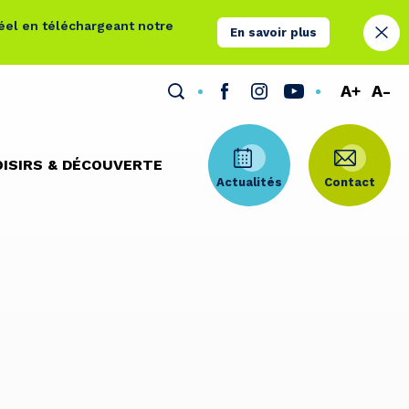
réel en téléchargeant notre
En savoir plus
A+
A-
OISIRS & DÉCOUVERTE
Actualités
Contact