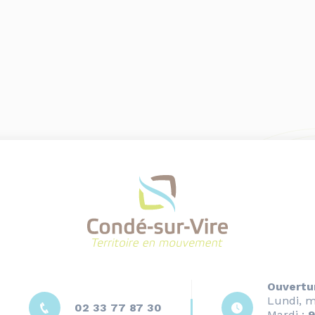
Ouvertu
Lundi, m
02 33 77 87 30
Mardi :
9