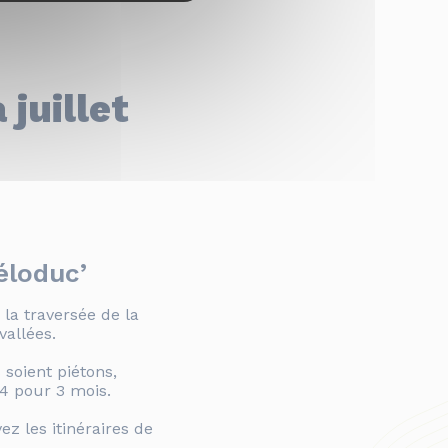
 juillet
Véloduc’
la traversée de la
allées.
soient piétons,
4 pour 3 mois.
z les itinéraires de