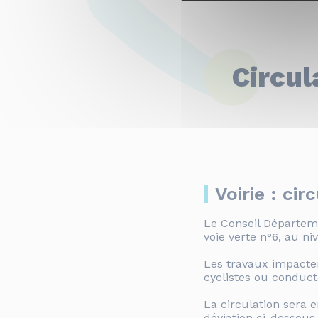
Circul
Voirie : ci
Le Conseil Départeme
voie verte n°6, au n
Les travaux impacter
cyclistes ou conduct
La circulation sera 
déviation ci-dessous.