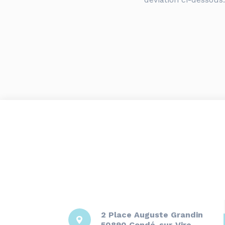
2 Place Auguste Grandin
50890 Condé-sur-Vire