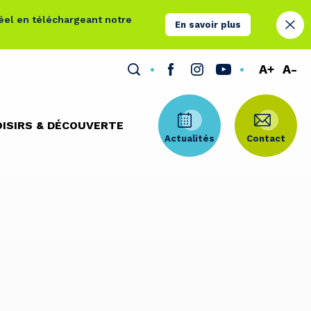
réel en téléchargeant notre
En savoir plus
A+
A-
OISIRS & DÉCOUVERTE
Actualités
Contact